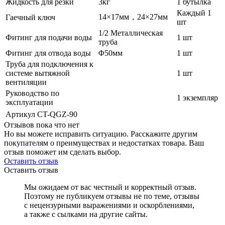
Жидкость для резки
3кг
1 бутылка
Каждый 1
14×17мм，24×27мм
Гаечный ключ
шт
1/2 Металлическая
Фитинг для подачи воды
1 шт
труба
Фитинг для отвода воды
Φ50мм
1 шт
Труба для подключения к
системе вытяжной
1 шт
вентиляции
Руководство по
1 экземпляр
эксплуатации
Артикул
CT-QGZ-90
Отзывов пока что нет
Но вы можете исправить ситуацию. Расскажите другим
покупателям о преимуществах и недостатках товара. Ваш
отзыв поможет им сделать выбор.
Оставить отзыв
Оставить отзыв
Мы ожидаем от вас честный и корректный отзыв.
Поэтому не публикуем отзывы не по теме, отзывы
с нецензурными выражениями и оскорблениями,
а также с сылками на другие сайты.