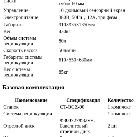
Тиски
губок 60 мм
Управление
10-дюймовый сенсорный экран
Электропитание
380В, 50Гц，12A, три фазы
Габариты
910×935×1350мм
Вес
430кг
Объем системы
80л
рециркуляции
Скорость насоса
50л/мин
Габариты системы
610×550×680мм
рециркуляции
Вес системы
85кг
рециркуляции
Базовая комплектация
Наименование
Спецификация
Количество
Станок
CT-QGZ-90
1 комплект
Система рециркуляции
1 комплект
Φ300×2×Φ32мм,
Отрезной диск
Бакелитовый
2 шт
отрезной диск