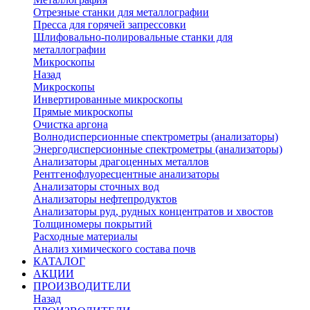
Отрезные станки для металлографии
Пресса для горячей запрессовки
Шлифовально-полировальные станки для
металлографии
Микроскопы
Назад
Микроскопы
Инвертированные микроскопы
Прямые микроскопы
Очистка аргона
Волнодисперсионные спектрометры (анализаторы)
Энергодисперсионные спектрометры (анализаторы)
Анализаторы драгоценных металлов
Рентгенофлуоресцентные анализаторы
Анализаторы сточных вод
Анализаторы нефтепродуктов
Анализаторы руд, рудных концентратов и хвостов
Толщиномеры покрытий
Расходные материалы
Анализ химического состава почв
КАТАЛОГ
АКЦИИ
ПРОИЗВОДИТЕЛИ
Назад