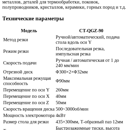
металлов, деталей для термообработки, поковок,
полупроводников, кристаллов, керамики, горных пород и т.д.
Технические параметры
Модель
CT-QGZ-90
Ручной/автоматический, подача
Метод резки
стола вдоль оси Y
Последовательная резка,
Режим резки
импульсная резка
Ручная / автоматическая от 1 до
Скорость подачи
240 мм/мин
Отрезной диск
Φ300×2×Φ32мм
Максимальная режущая
Φ90мм
способность
Перемещение по оси Y
260мм
Перемещение по оси X
40мм
Перемещение по оси Z
50мм
Скорость вращения диска
500~3000об/мин
Мощность электромотора
4кВт
Размер стола для резки
435×300мм, Т-образный паз 12мм
Быстрозажимные тиски, высота