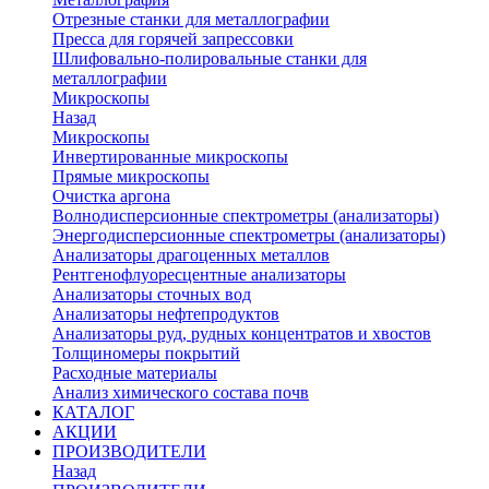
Отрезные станки для металлографии
Пресса для горячей запрессовки
Шлифовально-полировальные станки для
металлографии
Микроскопы
Назад
Микроскопы
Инвертированные микроскопы
Прямые микроскопы
Очистка аргона
Волнодисперсионные спектрометры (анализаторы)
Энергодисперсионные спектрометры (анализаторы)
Анализаторы драгоценных металлов
Рентгенофлуоресцентные анализаторы
Анализаторы сточных вод
Анализаторы нефтепродуктов
Анализаторы руд, рудных концентратов и хвостов
Толщиномеры покрытий
Расходные материалы
Анализ химического состава почв
КАТАЛОГ
АКЦИИ
ПРОИЗВОДИТЕЛИ
Назад