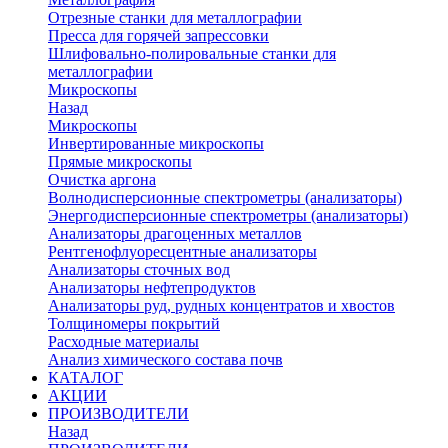
Отрезные станки для металлографии
Пресса для горячей запрессовки
Шлифовально-полировальные станки для
металлографии
Микроскопы
Назад
Микроскопы
Инвертированные микроскопы
Прямые микроскопы
Очистка аргона
Волнодисперсионные спектрометры (анализаторы)
Энергодисперсионные спектрометры (анализаторы)
Анализаторы драгоценных металлов
Рентгенофлуоресцентные анализаторы
Анализаторы сточных вод
Анализаторы нефтепродуктов
Анализаторы руд, рудных концентратов и хвостов
Толщиномеры покрытий
Расходные материалы
Анализ химического состава почв
КАТАЛОГ
АКЦИИ
ПРОИЗВОДИТЕЛИ
Назад