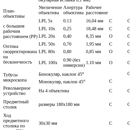
Увеличение
Апертура
Рабочее
План-
объектива
объектива
расстояние
объективы
LPL 5х
0.13
16,04 мм
С
с большим
LPL 10х
0,25
18,48 мм
С
рабочим
LPL 20х
0,40
8,35 мм
О
расстоянием (РР)
LPL 50х
0,70
1,95 мм
С
Оптика
скорректирована
LPL 80х
0,80
0,85 мм
О
на
0.90 (без
бесконечность
LPL 100х
1.10 мм
О
иммерсии)
о
Бинокуляр, наклон 45
Тубусы
микроскопа
о
С
Монокуляр, наклон 45
Револьверное
На 4 объектива
С
устройство
Предметный
размеры 180х180 мм
С
столик
Ход
предметного
30х30 мм
С
столика по