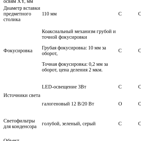
освям XY, мм
Диаметр вставки
предметного
110 мм
С
столика
Коаксиальный механизм грубой и
точной фокусировки
Грубая фокусировка: 10 мм за
Фокусировка
С
оборот,
Точная фокусировка: 0,2 мм за
оборот, цена деления 2 мкм.
LED-освещение 3Вт
С
Источники света
галогеновый 12 В/20 Вт
О
Светофильтры
голубой, зеленый, серый
С
для конденсора
Объект