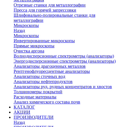
Отрезные станки для металлографии
Пресса для горячей запрессовки
Шлифовально-полировальные станки для
металлографии
Микроскопы
Назад
Микроскопы
Инвертированные микроскопы
Прямые микроскопы
Очистка аргона
Волнодисперсионные спектрометры (анализаторы)
Энергодисперсионные спектрометры (анализаторы)
Анализаторы драгоценных металлов
Рентгенофлуоресцентные анализаторы
Анализаторы сточных вод
Анализаторы нефтепродуктов
Анализаторы руд, рудных концентратов и хвостов
Толщиномеры покрытий
Расходные материалы
Анализ химического состава почв
КАТАЛОГ
АКЦИИ
ПРОИЗВОДИТЕЛИ
Назад