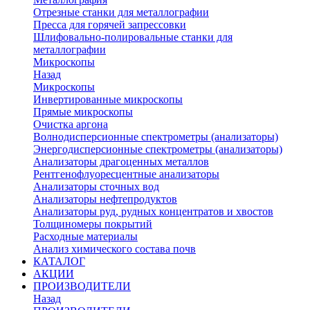
Отрезные станки для металлографии
Пресса для горячей запрессовки
Шлифовально-полировальные станки для
металлографии
Микроскопы
Назад
Микроскопы
Инвертированные микроскопы
Прямые микроскопы
Очистка аргона
Волнодисперсионные спектрометры (анализаторы)
Энергодисперсионные спектрометры (анализаторы)
Анализаторы драгоценных металлов
Рентгенофлуоресцентные анализаторы
Анализаторы сточных вод
Анализаторы нефтепродуктов
Анализаторы руд, рудных концентратов и хвостов
Толщиномеры покрытий
Расходные материалы
Анализ химического состава почв
КАТАЛОГ
АКЦИИ
ПРОИЗВОДИТЕЛИ
Назад