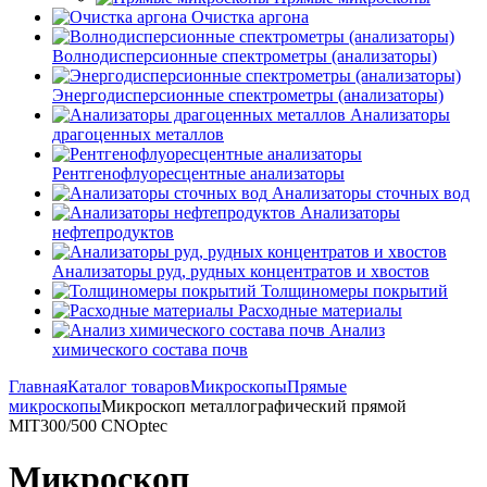
Очистка аргона
Волнодисперсионные спектрометры (анализаторы)
Энергодисперсионные спектрометры (анализаторы)
Анализаторы
драгоценных металлов
Рентгенофлуоресцентные анализаторы
Анализаторы сточных вод
Анализаторы
нефтепродуктов
Анализаторы руд, рудных концентратов и хвостов
Толщиномеры покрытий
Расходные материалы
Анализ
химического состава почв
Главная
Каталог товаров
Микроскопы
Прямые
микроскопы
Микроскоп металлографический прямой
MIT300/500 CNOptec
Микроскоп