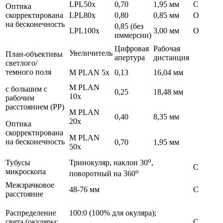
LPL50х
0,70
1,95 мм
С
Оптика
скорректирована
LPL80х
0,80
0,85 мм
О
на бесконечность
0,85 (без
LPL100х
3,00 мм
О
иммерсии)
Цифровая
Рабочая
Увеличитель
План-объективы
апертура
дистанция
светлого/
темного поля
M PLAN 5х
0,13
16,04 мм
M PLAN
с большим с
0,25
18,48 мм
10х
рабочим
расстоянием (РР)
M PLAN
0,40
8,35 мм
20х
Оптика
скорректирована
M PLAN
на бесконечность
0,70
1,95 мм
50х
о
Тубусы
Тринокуляр, наклон 30
,
С
микроскопа
о
поворотный на 360
Межзрачковое
48-76 мм
С
расстояние
Распределение
100:0 (100% для окуляра);
света (окуляры:
С