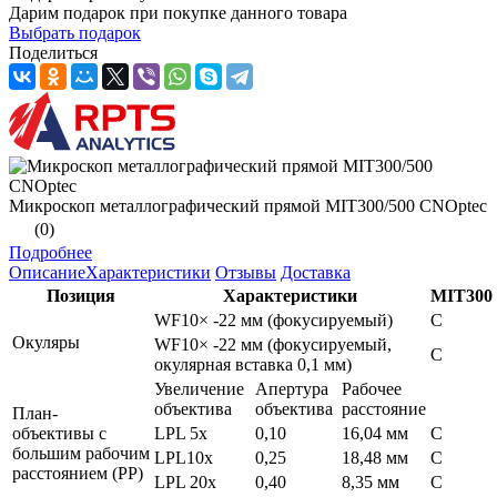
Дарим подарок при покупке данного товара
Выбрать подарок
Поделиться
Микроскоп металлографический прямой MIT300/500 CNOptec
(0)
Подробнее
Описание
Характеристики
Отзывы
Доставка
Позиция
Характеристики
MIT300
WF10× -22 мм (фокусируемый)
С
Окуляры
WF10× -22 мм (фокусируемый,
С
окулярная вставка 0,1 мм)
Увеличение
Апертура
Рабочее
объектива
объектива
расстояние
План-
объективы с
LPL 5х
0,10
16,04 мм
С
большим рабочим
LPL10х
0,25
18,48 мм
С
расстоянием (РР)
LPL 20х
0,40
8,35 мм
С