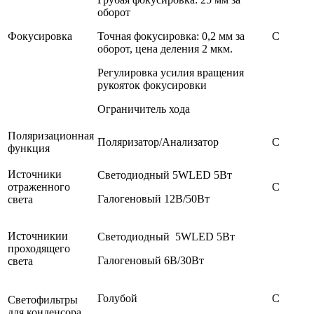
оборот
Фокусировка
Точная фокусировка: 0,2 мм за
С
оборот, цена деления 2 мкм.
Регулировка усилия вращения
рукояток фокусировки
Ограничитель хода
Поляризационная
Поляризатор/Анализатор
С
функция
Источники
Светодиодный 5WLED 5Вт
отраженного
С
Галогеновый 12В/50Вт
света
Источникии
Светодиодный 5WLED 5Вт
проходящего
Галогеновый 6В/30Вт
света
Голубой
С
Светофильтры
для конденсора