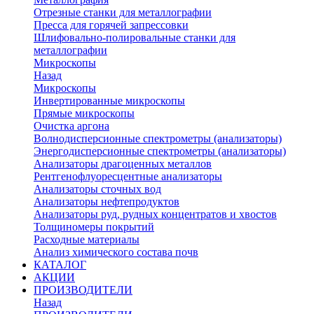
Отрезные станки для металлографии
Пресса для горячей запрессовки
Шлифовально-полировальные станки для
металлографии
Микроскопы
Назад
Микроскопы
Инвертированные микроскопы
Прямые микроскопы
Очистка аргона
Волнодисперсионные спектрометры (анализаторы)
Энергодисперсионные спектрометры (анализаторы)
Анализаторы драгоценных металлов
Рентгенофлуоресцентные анализаторы
Анализаторы сточных вод
Анализаторы нефтепродуктов
Анализаторы руд, рудных концентратов и хвостов
Толщиномеры покрытий
Расходные материалы
Анализ химического состава почв
КАТАЛОГ
АКЦИИ
ПРОИЗВОДИТЕЛИ
Назад