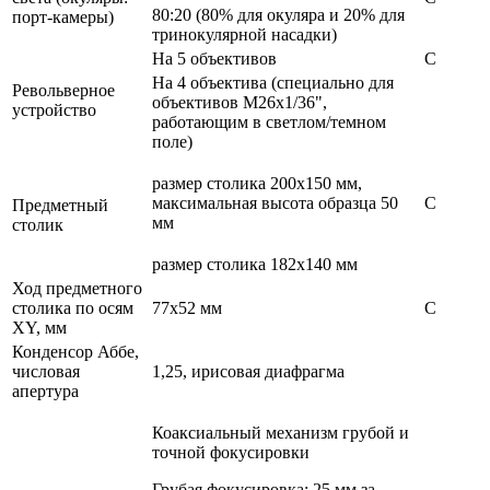
80:20 (80% для окуляра и 20% для
порт-камеры)
тринокулярной насадки)
На 5 объективов
С
На 4 объектива (специально для
Револьверное
объективов M26x1/36",
устройство
работающим в светлом/темном
поле)
размер столика 200х150 мм,
максимальная высота образца 50
С
Предметный
мм
столик
размер столика 182х140 мм
Ход предметного
столика по осям
77х52 мм
С
XY, мм
Конденсор Аббе,
числовая
1,25, ирисовая диафрагма
апертура
Коаксиальный механизм грубой и
точной фокусировки
Грубая фокусировка: 25 мм за