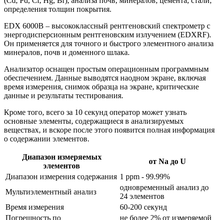
(Cd, Pd, Cr, Hg, Br), анализа почв, минералов, цемента, стали,
определения толщин покрытия.
EDX 6000B – высококлассный рентгеновский спектрометр с
энергодисперсионным рентгеновским излучением (EDXRF).
Он применяется для точного и быстрого элементного анализа
минералов, почв и доменного шлака.
Анализатор оснащен простым операционным программным
обеспечением. Данные выводятся наодном экране, включая
время измерения, снимок образца на экране, критические
данные и результаты тестирования.
Кроме того, всего за 10 секунд оператор может узнать
основные элементы, содержащиеся в анализируемых
веществах, и вскоре после этого появится полная информация
о содержании элементов.
Диапазон измеряемых
от Na до U
элементов
Диапазон измерения содержания
1 ppm - 99.99%
одновременный анализ до
Мультиэлементный анализ
24 элементов
Время измерения
60-200 секунд
Погрешность по
не более 2% от измеряемой