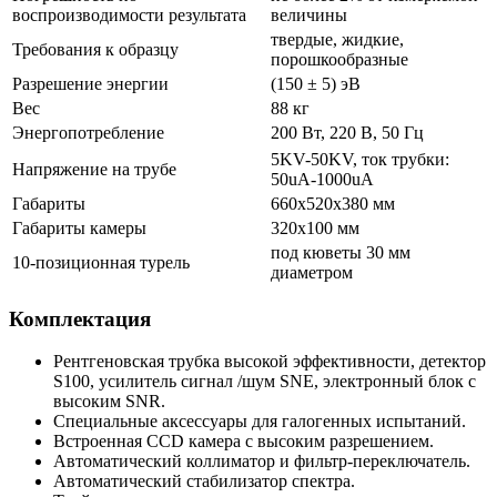
воспроизводимости результата
величины
твердые, жидкие,
Требования к образцу
порошкообразные
Разрешение энергии
(150 ± 5) эВ
Вес
88 кг
Энергопотребление
200 Вт, 220 В, 50 Гц
5KV-50KV, ток трубки:
Напряжение на трубе
50uA-1000uA
Габариты
660х520х380 мм
Габариты камеры
320х100 мм
под кюветы 30 мм
10-позиционная турель
диаметром
Комплектация
Рентгеновская трубка высокой эффективности, детектор
S100, усилитель сигнал /шум SNE, электронный блок с
высоким SNR.
Специальные аксессуары для галогенных испытаний.
Встроенная CCD камера с высоким разрешением.
Автоматический коллиматор и фильтр-переключатель.
Автоматический стабилизатор спектра.