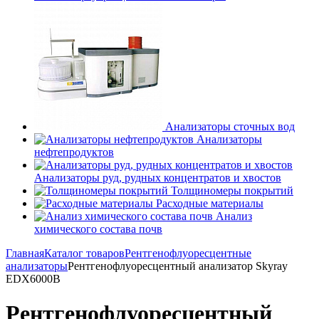
Анализаторы сточных вод
Анализаторы
нефтепродуктов
Анализаторы руд, рудных концентратов и хвостов
Толщиномеры покрытий
Расходные материалы
Анализ
химического состава почв
Главная
Каталог товаров
Рентгенофлуоресцентные
анализаторы
Рентгенофлуоресцентный анализатор Skyray
EDX6000B
Рентгенофлуоресцентный