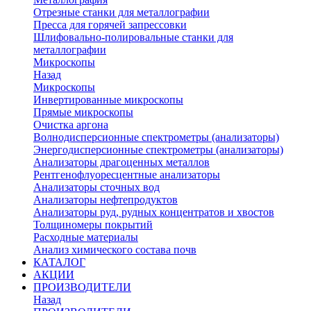
Отрезные станки для металлографии
Пресса для горячей запрессовки
Шлифовально-полировальные станки для
металлографии
Микроскопы
Назад
Микроскопы
Инвертированные микроскопы
Прямые микроскопы
Очистка аргона
Волнодисперсионные спектрометры (анализаторы)
Энергодисперсионные спектрометры (анализаторы)
Анализаторы драгоценных металлов
Рентгенофлуоресцентные анализаторы
Анализаторы сточных вод
Анализаторы нефтепродуктов
Анализаторы руд, рудных концентратов и хвостов
Толщиномеры покрытий
Расходные материалы
Анализ химического состава почв
КАТАЛОГ
АКЦИИ
ПРОИЗВОДИТЕЛИ
Назад