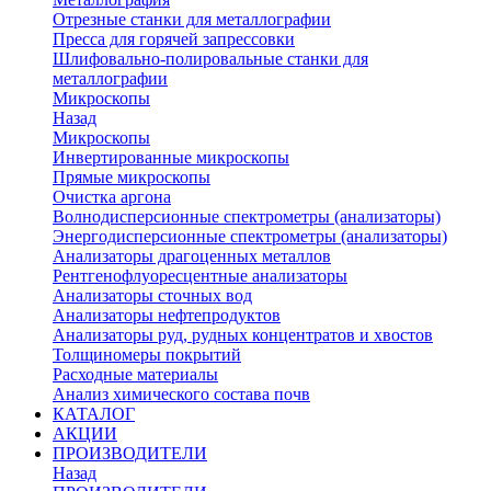
Отрезные станки для металлографии
Пресса для горячей запрессовки
Шлифовально-полировальные станки для
металлографии
Микроскопы
Назад
Микроскопы
Инвертированные микроскопы
Прямые микроскопы
Очистка аргона
Волнодисперсионные спектрометры (анализаторы)
Энергодисперсионные спектрометры (анализаторы)
Анализаторы драгоценных металлов
Рентгенофлуоресцентные анализаторы
Анализаторы сточных вод
Анализаторы нефтепродуктов
Анализаторы руд, рудных концентратов и хвостов
Толщиномеры покрытий
Расходные материалы
Анализ химического состава почв
КАТАЛОГ
АКЦИИ
ПРОИЗВОДИТЕЛИ
Назад