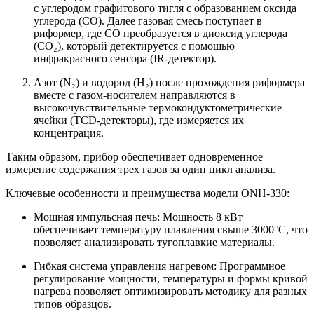
с углеродом графитового тигля с образованием оксида
углерода (CO). Далее газовая смесь поступает в
риформер, где CO преобразуется в диоксид углерода
(CO₂), который детектируется с помощью
инфракрасного сенсора (IR-детектор).
Азот (N₂) и водород (H₂) после прохождения риформера
вместе с газом-носителем направляются в
высокочувствительные термокондуктометрические
ячейки (TCD-детекторы), где измеряется их
концентрация.
Таким образом, прибор обеспечивает одновременное
измерение содержания трех газов за один цикл анализа.
Ключевые особенности и преимущества модели ONH-330:
Мощная импульсная печь: Мощность 8 кВт
обеспечивает температуру плавления свыше 3000°C, что
позволяет анализировать тугоплавкие материалы.
Гибкая система управления нагревом: Программное
регулирование мощности, температуры и формы кривой
нагрева позволяет оптимизировать методику для разных
типов образцов.