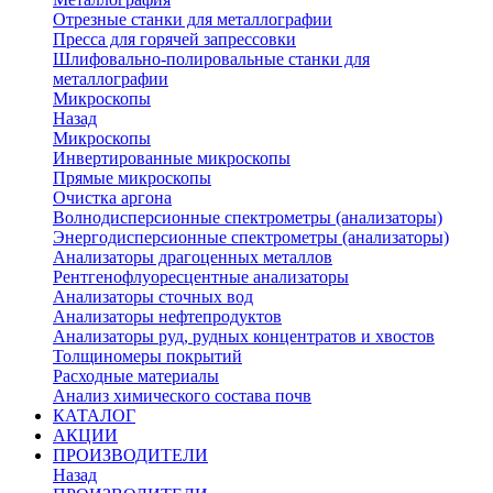
Отрезные станки для металлографии
Пресса для горячей запрессовки
Шлифовально-полировальные станки для
металлографии
Микроскопы
Назад
Микроскопы
Инвертированные микроскопы
Прямые микроскопы
Очистка аргона
Волнодисперсионные спектрометры (анализаторы)
Энергодисперсионные спектрометры (анализаторы)
Анализаторы драгоценных металлов
Рентгенофлуоресцентные анализаторы
Анализаторы сточных вод
Анализаторы нефтепродуктов
Анализаторы руд, рудных концентратов и хвостов
Толщиномеры покрытий
Расходные материалы
Анализ химического состава почв
КАТАЛОГ
АКЦИИ
ПРОИЗВОДИТЕЛИ
Назад